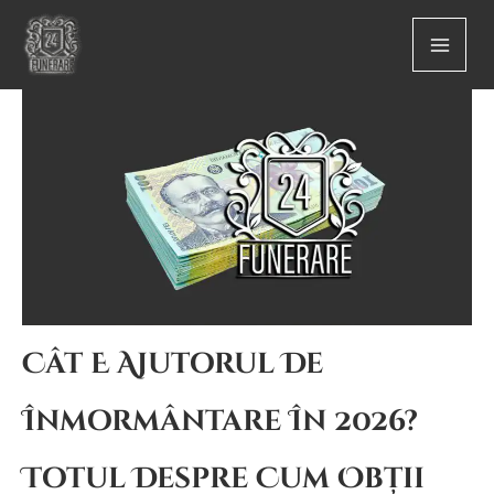
Skip
to
content
Cât E Ajutorul De
Înmormântare În 2026?
Totul Despre Cum Obții