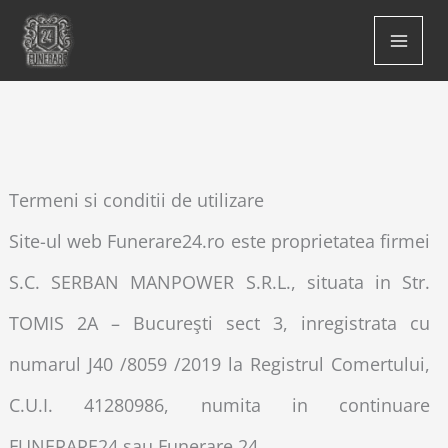
Skip
to
content
Termeni si conditii de utilizare
Site-ul web Funerare24.ro este proprietatea firmei
S.C. SERBAN MANPOWER S.R.L., situata in Str.
TOMIS 2A – Bucureşti sect 3, inregistrata cu
numarul J40 /8059 /2019 la Registrul Comertului,
C.U.I. 41280986, numita in continuare
FUNERARE24 sau Funerare 24.